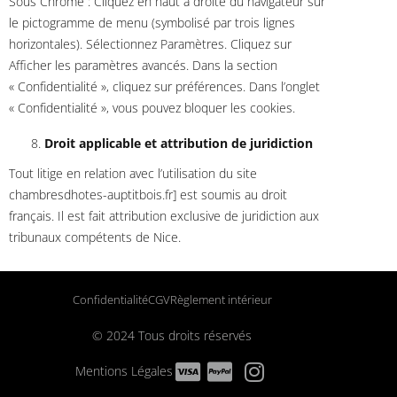
Sous Chrome : Cliquez en haut à droite du navigateur sur
le pictogramme de menu (symbolisé par trois lignes
horizontales). Sélectionnez Paramètres. Cliquez sur
Afficher les paramètres avancés. Dans la section
« Confidentialité », cliquez sur préférences. Dans l’onglet
« Confidentialité », vous pouvez bloquer les cookies.
Droit applicable et attribution de juridiction
Tout litige en relation avec l’utilisation du site
chambresdhotes-auptitbois.fr] est soumis au droit
français. Il est fait attribution exclusive de juridiction aux
tribunaux compétents de Nice.
Confidentialité
CGV
Règlement intérieur
© 2024 Tous droits réservés
Mentions Légales